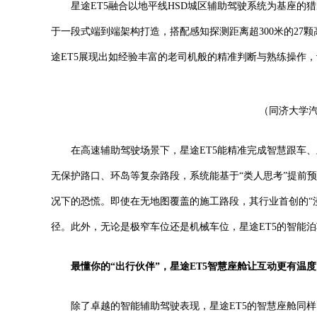
星途ET5融合以地平线HSD城区辅助驾驶系统为基座的猎鹰
于一段式端到端架构打造，搭配感知探测距离超300米的2
途ET5展现出如经验丰富的老司机般的精准判断与熟练操作
（同济大学汽
在高速辅助驾驶场景下，星途ET5能精准完成智慧跟车
无保护路口、环岛等复杂路段，系统能基于“类人思考”提前
况下的恐慌。即使在无地图覆盖的施工路段，其行业首创的“
径。此外，无论是极窄车位还是机械车位，星途ET5的智能泊
最懂你的“出行伙伴”，星途
ET5
智慧座舱
让互动更有温度
除了卓越的智能辅助驾驶表现，星途ET5的智慧座舱同