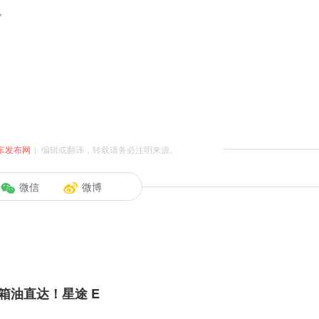
。
车发布网
）编辑或翻译，转载请务必注明来源。
微信
微博
箱油直达！星途 E