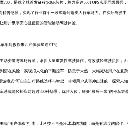
700，搭载全球首发征程(R)6P芯片，算力高达560TOPS实现同级最强
7颗高精传感器，实现了行业首个一段式端到端类人行车能力。在实际驾驶中
，让用户纵享安心且便捷的智能辅助驾驶体验。
车学院教授朱西产体验星途ET5）
、主动变道与障碍躲避，承担大量重复性驾驶操作，有效减轻驾驶负担；面
预判潜在风险，实现拟人化的平顺控车，防患于未然，大幅减轻用户在复
漫游模式”可自主进行路线选择与智驾，带领用户从容冲出迷航，探索未
车系统能轻松应对超过300种场景，优雅入位，解决“最后一米”的停车难
样围绕“用户体验”打造，让科技不再是冷冰冰的功能，而是有温度的陪伴。