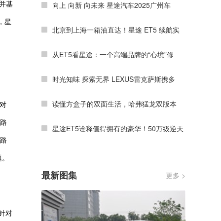
向上 向新 向未来 星途汽车2025广州车
，并基
，星
北京到上海一箱油直达！星途 ET5 续航实
从ET5看星途：一个高端品牌的“心境”修
时光知味 探索无界 LEXUS雷克萨斯携多
读懂方盒子的双面生活，哈弗猛龙双版本
对
杂路
星途ET5诠释值得拥有的豪华！50万级逆天
知路
题。
最新图集
更多 >
针对