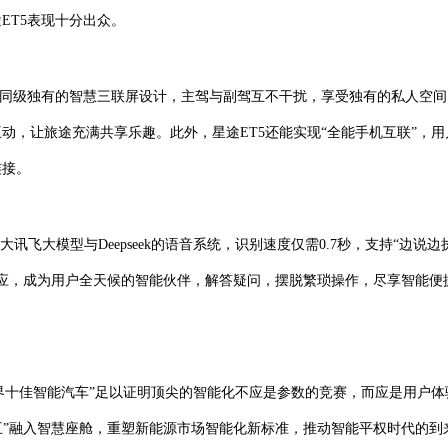
ET5表现十分出众。
配合同级独有的智慧三联屏设计，主驾与副驾互不干扰，享受独有的私人空间
捷卡宴性价比高吗？能开10年吗？车
保时捷中国官方网站 - 打破传
动，让旅途充满共享乐趣。此外，星途ET5还能实现“全能手机互联”，用
连接。
讯飞大模型与Deepseek的语音系统，识别速度仅需0.7秒，支持“边说边
响应，成为用户全天候的智能伙伴，解答疑问，摆脱繁琐操作，尽享智能便
世界十佳智能汽车”足以证明顶尖的智能化不应是参数的竞赛，而应是用户体
交互”融入智慧座舱，重塑新能源市场智能化新标准，推动智能平权时代的到