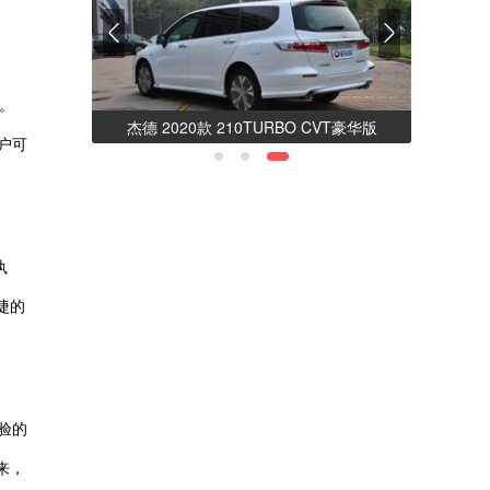
。
统 不断创
杰德 2020款 210TURBO CVT豪华版
户可
执
捷的
验的
来，