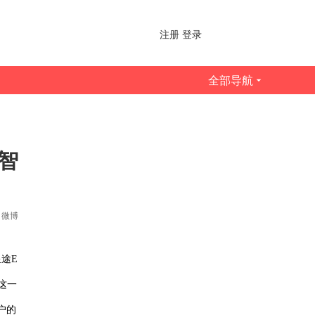
注册
登录
全部导航
智
微博
途E
这一
户的