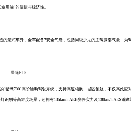
长途用油"的便捷与经济性。
保时捷卡宴性价比高吗？能开10年吗？车
保时捷中国官方
打造的笼式车身，全车配备7安全气囊，包括同级少见的主驾膝部气囊，为
星途ET5
的"猎鹰700"高阶辅助驾驶系统，支持高速领航、城区领航，不仅高效应
高难度场景，还拥有135km/h AEB刹停实力及130km/h AES避障