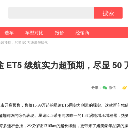
搜索
选车
车型对比
报价
经销商
力超预期，尽显 50 万级豪华底气
ET5 续航实力超预期，尽显 50 
分享：
微信
开启预售，售价15.99万起的星途ET5用实力创造的现实。这款新车凭借
越同级的综合表现。星途ET5采用同级唯一的1.5T涡轮增压增程器，热
金H臂多连杆悬挂，不仅保证1310km的超长续航，更带来了媲美豪华品牌的