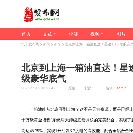
首页
文章
评测
视频
图片
汽车发布网
>
新闻
>
新车
> 北京到上海一箱油直达！星途 ET5 续航实
北京到上海一箱油直达！星途 
级豪华底气
2025-11-22 16:27:42
原创
来源：
编辑：
admin
一箱油能从北京开到上海？这不是天方夜谭，而是已经上市
十万级黄金增程"系统与大师级底盘调校的完美配合，实现了超
高达45.79%，实现1升油发3.7度电的高效能，配合全铝合