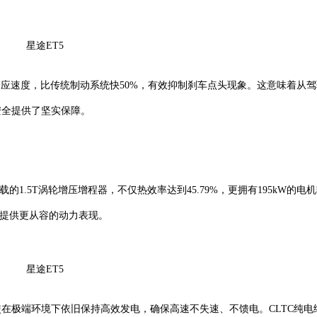
星途ET5
制动响应速度，比传统制动系统快50%，有效抑制刹车点头现象。这意味着从
安全提供了坚实保障。
1.5T涡轮增压增程器，不仅热效率达到45.79%，更拥有195kW的电
够提供更从容的动力表现。
星途ET5
在极端环境下依旧保持高效发电，确保高速不失速、不馈电。CLTC纯电