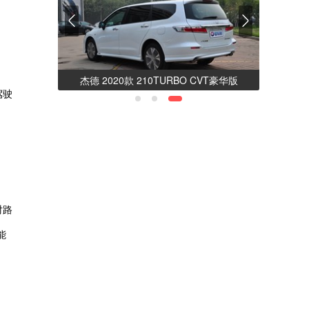
网站 - 打破传统 不断创
杰德 2020款 210TURBO CVT豪华版
驾驶
对路
能