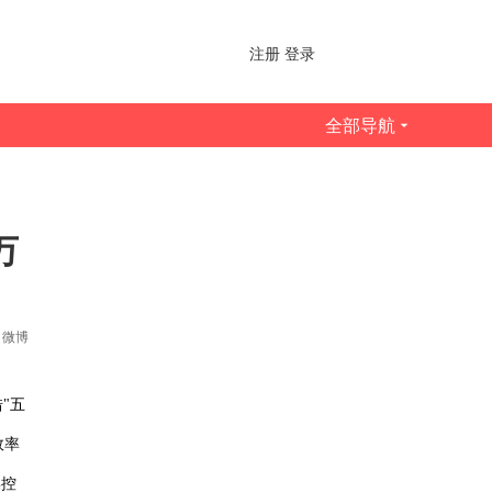
注册
登录
全部导航
万
微博
"五
效率
操控