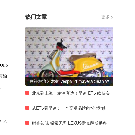
热门文章
更多 >
OPS
与泊
联袂潮流艺术家 Vespa Primavera Sean W
。
北京到上海一箱油直达！星途 ET5 续航实
从ET5看星途：一个高端品牌的“心境”修
团队
时光知味 探索无界 LEXUS雷克萨斯携多