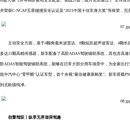
m超大侧气帘等高阶被动安全配置。实战方面，揽月先后通过了“全球首次双车1
并荣获C-NCAP五星碰撞安全认证及“2021中国十佳车身大奖”等殊荣，
主动安全方面，基于4颗角毫米波雷达、8颗短距超声波雷达、4颗长距
多达21颗高精传感器，新车配备了高阶ADAS驾驶辅助系统，其包含高速领
阶ADAS智能驾驶辅助系统，能够在日常大部分用车场景中，为全家出
批中汽中心“零甲醛”认证车型，首个央视“最佳健康座舱奖”。新车搭载P
到北欧级纯净。
劲擎驾驭丨纵享无界澎湃驾趣