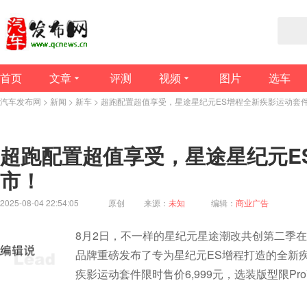
首页
文章
评测
视频
图片
选车
汽车发布网
>
新闻
>
新车
> 超跑配置超值享受，星途星纪元ES增程全新疾影运动套
超跑配置超值享受，星途星纪元E
市！
2025-08-04 22:54:05
原创
来源：
未知
编辑：
商业广告
8月2日，不一样的星纪元星途潮改共创第二季在
品牌重磅发布了专为星纪元ES增程打造的全新
疾影运动套件限时售价6,999元，选装版型限Pr