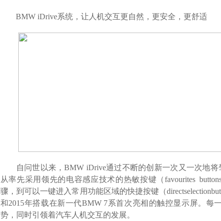
BMW iDrive
系统，让人机交互更自然，更安全，更舒适
自问世以来
，
BMW iDrive
通过不断的创新一次又一次地将
从率先采用领先的电容感应技术的热敏按键
（
favourites button
骤
，
到可以一键进入常用功能区域的快捷按键
（
directselectionbu
和
2015
年
搭载在
新一代
BMW 7
系首次亮相的触控显示屏。
每
势，同时引领着汽车人机交互的发展。