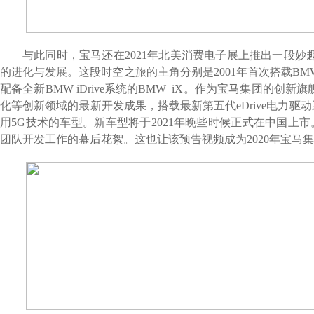
与此同时，宝马还在
2021
年北美消费电子展上推出一段妙
的进化与发展。这段时空之旅的主角分别是
2001
年首次搭载
BMW
配备全新
BMW iDrive
系统的
BMW iX
。作为宝马集团的创新旗
化等创新领域的最新开发成果，搭载最新第五代
eDrive
电力驱动
用
5G
技术的车型。新车型将于
2021
年晚些时候正式在中国上市
团队开发工作的幕后花絮。这也让该预告视频成为
2020
年宝马集