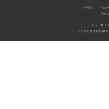
关于我们
|
广告服
Copyr
QQ：
28327
汽车发布网 文明办网 如有