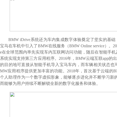
BMW iDrive
系统还为车内集成数字体验奠定了坚实的基础
宝马在车机中引入了
BMW
在线服务（
BMW Online service
）。
2
e
在
全球范围内率先实现车内互联网访问功能，随后
在智能手机
系统实现支持第三方应用程序。
2016
年，
BMW
云端互联
app
的
的目的地可直接从智能手机导入宝马车内，而车辆相关状态也
MW
应用程序提供更加丰富的功能。
2018
年，首次基于云端的
B
个人助理作为一个数字虚拟形象，能够逐步进化并不断学习新
而能够为用户持续不断解锁全新的数字化服务和体验。