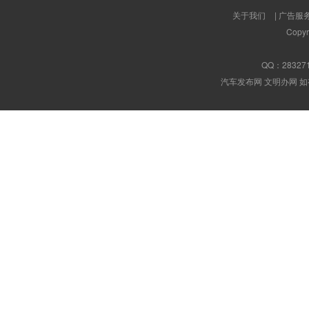
关于我们
|
广告服
Copyr
QQ：
28327
汽车发布网 文明办网 如有