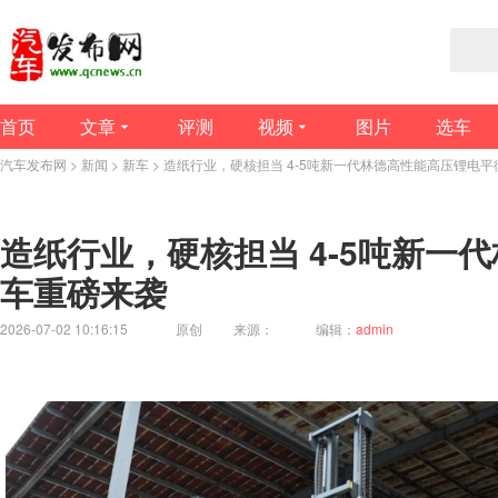
首页
文章
评测
视频
图片
选车
汽车发布网
>
新闻
>
新车
> 造纸行业，硬核担当 4-5吨新一代林德高性能高压锂电
造纸行业，硬核担当 4-5吨新一
车重磅来袭
2026-07-02 10:16:15
原创
来源：
编辑：
admin