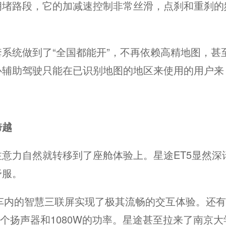
拥堵路段，它的加减速控制非常丝滑，点刹和重刹的
系统做到了“全国都能开”，不再依赖高精地图，甚
捷卡宴性价比高吗？能开10年吗？车
保时捷中国官方网站 - 打破传
心辅助驾驶只能在已识别地图的地区来使用的用户来
跨越
意力自然就转移到了座舱体验上。星途ET5显然深
舒服。
，车内的智慧三联屏实现了极其流畅的交互体验。还
1个扬声器和1080W的功率。星途甚至拉来了南京大