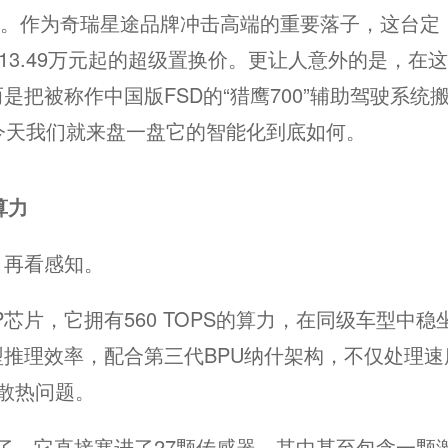
事。作为奇瑞星途品牌冲击高端的重要落子，这台定
了13.49万元起的超级置换价。更让人意外的是，在
把被称作中国版FSD的“猎鹰700”辅助驾驶系统
今天我们就来盘一盘它的智能化到底如何。
算力
，再看感知。
芯片，它拥有560 TOPS的算力，在同级车型中稳
推理效率，配合第三代BPU纳什架构，不仅处理速
散热问题。
”了，它直接塞进了27颗传感器，其中甚至包含一颗