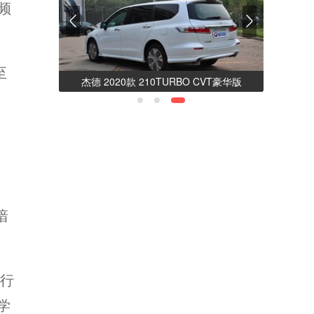
频
至
统 不断创
杰德 2020款 210TURBO CVT豪华版
谙
有行
学