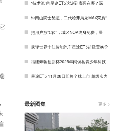
“技术流”的星途ET5这波到底强在哪？深
钟南山院士见证，二代哈弗枭龙MAX荣膺“
它
把用户放“C位”，城区NOA终身免费，星
获评世界十佳智能汽车星途ET5超级置换价
福建奔驰创新杯2025年闽侯县青少年科技
端
星途ET5 11月28日即将全球上市 越级实力
，
最新图集
更多 >
味
盲