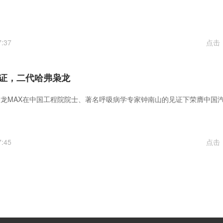
7:37
点击
证，二代哈弗枭龙
龙MAX在中国工程院院士、著名呼吸病学专家钟南山的见证下荣膺中国
7:45
点击