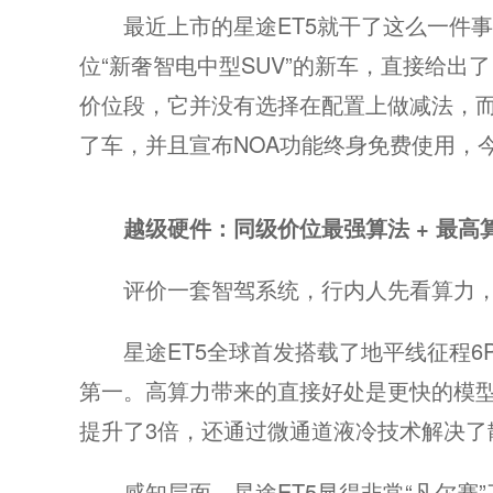
最近上市的星途ET5就干了这么一件
位“新奢智电中型SUV”的新车，直接给出
价位段，它并没有选择在配置上做减法，而是
了车，并且宣布NOA功能终身免费使用，
越级
硬件：
同级
价位
最强算法 + 最高
评价一套智驾系统，行内人先看算力
星途ET5全球首发搭载了地平线征程6P
第一。高算力带来的直接好处是更快的模型
提升了3倍，还通过微通道液冷技术解决了
感知层面，星途ET5显得非常“凡尔赛