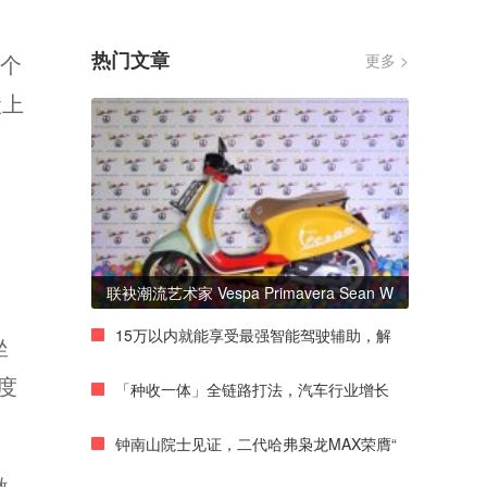
热门文章
这个
更多 >
搬上
联袂潮流艺术家 Vespa Primavera Sean W
15万以内就能享受最强智能驾驶辅助，解
坐
度
「种收一体」全链路打法，汽车行业增长
钟南山院士见证，二代哈弗枭龙MAX荣膺“
激