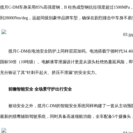
揽月C-DM车身采用85%高强度钢，B 柱热成型钢抗拉强度超过1500
到28000Nm/deg，远超同级别豪华品牌车型，确保在剧烈撞击中车身不
揽月C-DM在电池安全防护上同样层层加码。电池搭载宁德时代34.4
国标50倍（10吨级）。电解液零泄漏设计更是从源头杜绝热蔓延风险，
充分验证了其“针刺不起火、挤压不泄漏”的安全实力。
前瞻
智能安全
全场景守护出行安全
被动安全之外，揽月C-DM的智能安全系统同样构建了一套从主动预
最新的猎鹰辅助驾驶系统，同时具备高速领航功能，全车配备5个摄像头