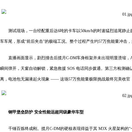
测试现场，一台经配重后达6吨的卡车以50km/h的时速猛烈追尾静止
车车尾，形成“前后夹击”的极端工况。整个过程产生约57万焦能量冲击
直播画面显示，剧烈撞击后揽月C-DM车身框架并未出现明显溃缩，
瞬间弹开，天窗自动解锁，紧急救援 SOS 电话同步拨通。第三方检测
离，电池包无漏液起火现象 —— 这场57万焦能量极限挑战最终完美收官
钢甲堡垒防护
安全性能远超同级豪华车型
千锤百炼终成刚。揽月C-DM的硬核表现得益于其 M3X 火星架构