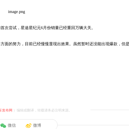
首次尝试，星途星纪元6月份销量已经重回万辆大关。
保时捷卡宴性价比高吗？能开10年吗
各方面的努力，目前已经慢慢显现出效果。虽然暂时还没能出现爆款，但是
车发布网
）编辑或翻译，转载请务必注明来源。
微信
微博