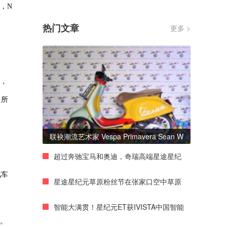
，N
热门文章
更多 >
究，
，所
联袂潮流艺术家 Vespa Primavera Sean W
超过奔驰宝马和奥迪，奇瑞高端星途星纪
汽车
星途星纪元草原粉丝节在张家口空中草原
智能大满贯！星纪元ET获IVISTA中国智能
势。