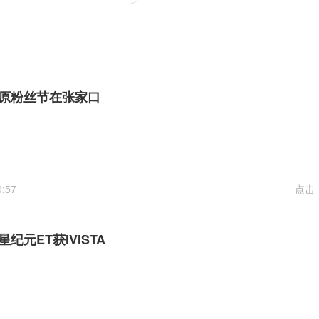
原粉丝节在张家口
0:57
点击
纪元ET获IVISTA