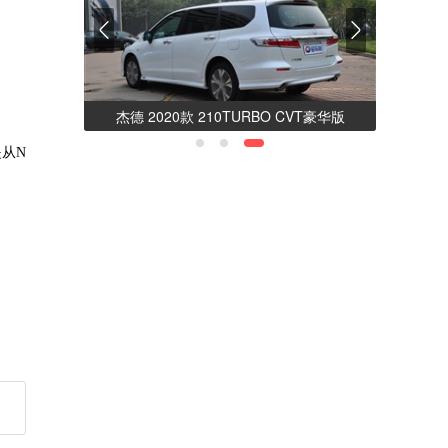
？车
保时捷中国官方网站 - 打破传统 不断创
杰德 2020款 
从N